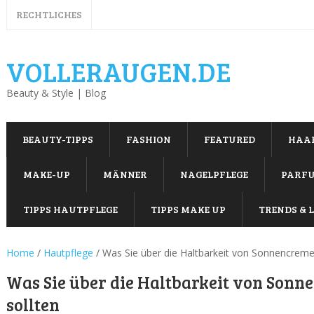
RECHTLICHES
VOLLERAUGEN.DE
Beauty & Style | Blog
BEAUTY-TIPPS
FASHION
FEATURED
HAA
MAKE-UP
MÄNNER
NAGELPFLEGE
PARF
TIPPS HAUTPFLEGE
TIPPS MAKE UP
TRENDS & L
Home
/
Hautpflege
/
Was Sie über die Haltbarkeit von Sonnencreme
Was Sie über die Haltbarkeit von Sonn
sollten