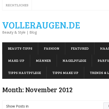
RECHTLICHES
VOLLERAUGEN.DE
Beauty & Style | Blog
BEAUTY-TIPPS
FASHION
FEATURED
HAA
MAKE-UP
MÄNNER
NAGELPFLEGE
PARF
TIPPS HAUTPFLEGE
TIPPS MAKE UP
TRENDS & L
Month:
November 2012
Show Posts in