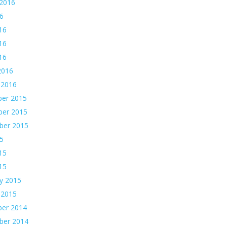
 2016
16
16
16
016
2016
 2016
er 2015
er 2015
ber 2015
15
15
015
y 2015
 2015
er 2014
ber 2014