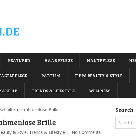
.DE
FEATURED
HAARPFLEGE
HAUTPFLEGE
HE
NAGELPFLEGE
PARFUM
TIPPS BEAUTY & STYLE
MAKE UP
TRENDS & LIFESTYLE
WELLNESS
Search
 Sehhilfe: die rahmenlose Brille
 rahmenlose Brille
Beauty & Style
,
Trends & Lifestyle
No Comments