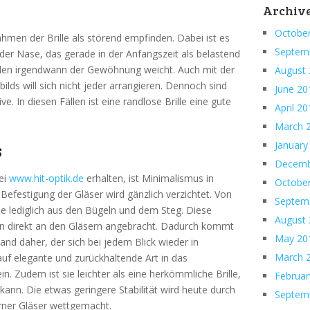
Archiv
Octobe
hmen der Brille als störend empfinden. Dabei ist es
Septem
er Nase, das gerade in der Anfangszeit als belastend
len irgendwann der Gewöhnung weicht. Auch mit der
August
ds will sich nicht jeder arrangieren. Dennoch sind
June 20
e. In diesen Fällen ist eine randlose Brille eine gute
April 2
March 
January
s
Decemb
bei
www.hit-optik.de
erhalten, ist Minimalismus in
Octobe
Befestigung der Gläser wird gänzlich verzichtet. Von
Septem
ie lediglich aus den Bügeln und dem Steg. Diese
August
en direkt an den Gläsern angebracht. Dadurch kommt
May 20
and daher, der sich bei jedem Blick wieder in
March 
auf elegante und zurückhaltende Art in das
n. Zudem ist sie leichter als eine herkömmliche Brille,
Februar
 kann. Die etwas geringere Stabilität wird heute durch
Septem
rner Gläser wettgemacht.