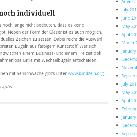
August
July 20
och individuell
June 20
as noch lange nicht bedeuten, dass es keine
May 20
ibt. Neben der Form der Gläser ist es auch möglich,
April 2
duelles Zeichen zu setzen. Dabei reicht die Auswahl
March 
breiten Bügeln aus farbigem Kunststoff. Wer sich
January
 zwischen einem Business- und einem Freizeitlook
Decemb
 rahmenlose Brille mit Wechselbügeln entscheiden.
Novemb
schen mit Sehschwäche gibt’s unter
www.blindzeln.org
.
Septem
July 20
graphs
May 20
April 2
Februar
January
Decemb
Septem