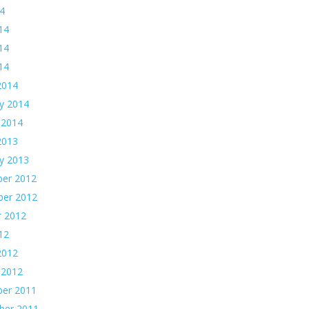
14
14
14
014
2014
y 2014
 2014
2013
y 2013
er 2012
er 2012
r 2012
12
2012
 2012
er 2011
ber 2011