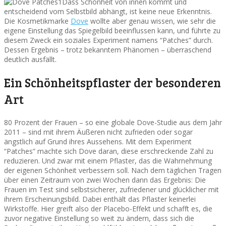
Dass Schönheit von innen kommt und
entscheidend vom Selbstbild abhängt, ist keine neue Erkenntnis.
Die Kosmetikmarke
Dove
wollte aber genau wissen, wie sehr die
eigene Einstellung das Spiegelbild beeinflussen kann, und führte zu
diesem Zweck ein soziales Experiment namens “Patches” durch.
Dessen Ergebnis – trotz bekanntem Phänomen – überraschend
deutlich ausfällt.
Ein Schönheitspflaster der besonderen
Art
80 Prozent der Frauen – so eine globale Dove-Studie aus dem Jahr
2011 – sind mit ihrem Äußeren nicht zufrieden oder sogar
ängstlich auf Grund ihres Aussehens. Mit dem Experiment
“Patches” machte sich Dove daran, diese erschreckende Zahl zu
reduzieren. Und zwar mit einem Pflaster, das die Wahrnehmung
der eigenen Schönheit verbessern soll. Nach dem täglichen Tragen
über einen Zeitraum von zwei Wochen dann das Ergebnis: Die
Frauen im Test sind selbstsicherer, zufriedener und glücklicher mit
ihrem Erscheinungsbild. Dabei enthält das Pflaster keinerlei
Wirkstoffe. Hier greift also der Placebo-Effekt und schafft es, die
zuvor negative Einstellung so weit zu ändern, dass sich die