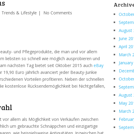
us
Archiv
,
Trends & Lifestyle
No Comments
Octobe
Septem
August
June 20
April 2
 Beauty- und Pflegeprodukte, die man und vor allem
March 
m liebsten so schnell wie möglich ausprobieren und
January
 am nächsten Tag bietet seit Oktober 2015 auch
eBay
Decemb
r 19,90 Euro jährlich avanciert jeder Beauty-Junkie
Octobe
hiedenen Vorteilen profitieren. Neben der schnellen
die kostenlose Rücksendemöglichkeit bei Nichtgefallen,
Septem
August
May 20
wahl
March 
t vor allem als Möglichkeit von Verkäufen zwischen
Februar
chlich um gebrauchte Schnäppchen und einzigartige
Septem
aren, wie beispielsweise Antiquitäten. Inzwischen hat