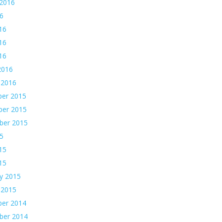
 2016
16
16
16
016
2016
 2016
er 2015
er 2015
ber 2015
15
15
015
y 2015
 2015
er 2014
ber 2014