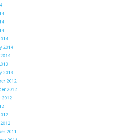
14
14
14
014
2014
y 2014
 2014
2013
y 2013
er 2012
er 2012
r 2012
12
2012
 2012
er 2011
ber 2011