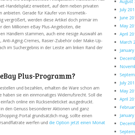
August
net-Handelsplatz erweitert, auf dem neben privaten
July 20
n anbieten. Gerade für Käufer von Kosmetik-
June 20
ig vergrößert, werden diese Artikel doch primär im
May 20
er den Millionen eBay Plus-Angeboten, die
chen Händlern stammen, auch eine riesige Auswahl an
April 2
 Anti-Aging-Cremes, Rasier-Zubehör oder Make-Up-
March 
fach im Suchergebnis in der Leiste am linken Rand der
January
Decemb
Novemb
s eBay Plus-Programm?
Septem
July 20
estellen und bezahlen, erhalten die Ware schon am
May 20
 haben sie ein einmonatiges Widerrufsrecht. Soll die
April 2
 einfach online ein Rücksendeticket ausgedruckt.
Februar
n den Genuss besonderer Aktionen und ganz
January
Shopping-Portal grundsätzlich mag, sollte einen
ersandflatrate werfen und
die Option jetzt einen Monat
Decemb
Septem