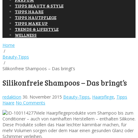
TIPPS BEAUTY & STYLE
TIPPS HAARE
TIPPS HAUTPFLEGE
TIPPS MAKE UP
TRENDS & LIFESTYLE
WELLNESS
Home
/
Beauty-Tipps
/
Silikonfreie Shampoos – Das bringt’s
Silikonfreie Shampoos – Das bringt’s
redaktion
30. November 2015
Beauty-Tipps
,
Haarpflege
,
Tipps
Haare
No Comments
Viele Haarpflegeprodukte vom Shampoo bis zum
Conditioner – auch von namhaften Herstellern – enthalten Silikone.
Diese Produkte sollen das Haar leichter kämmbar machen, für
mehr Volumen sorgen oder dem Haar einen gesunden Glanz oder
Schimmer verleihen.