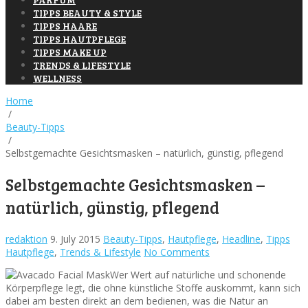
TIPPS BEAUTY & STYLE
TIPPS HAARE
TIPPS HAUTPFLEGE
TIPPS MAKE UP
TRENDS & LIFESTYLE
WELLNESS
Home
/
Beauty-Tipps
/
Selbstgemachte Gesichtsmasken – natürlich, günstig, pflegend
Selbstgemachte Gesichtsmasken –
natürlich, günstig, pflegend
redaktion
9. July 2015
Beauty-Tipps
,
Hautpflege
,
Headline
,
Tipps
Hautpflege
,
Trends & Lifestyle
No Comments
Wer Wert auf natürliche und schonende
Körperpflege legt, die ohne künstliche Stoffe auskommt, kann sich
dabei am besten direkt an dem bedienen, was die Natur an