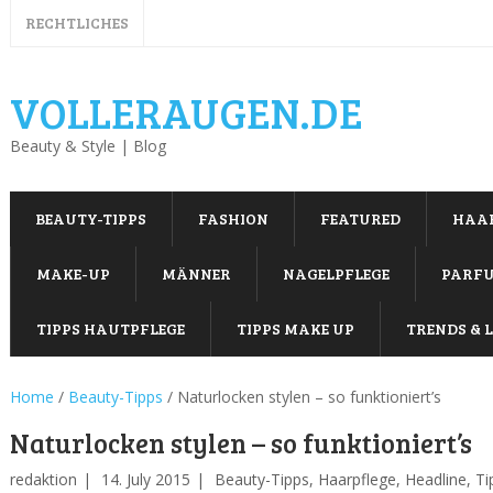
RECHTLICHES
VOLLERAUGEN.DE
Beauty & Style | Blog
BEAUTY-TIPPS
FASHION
FEATURED
HAA
MAKE-UP
MÄNNER
NAGELPFLEGE
PARF
TIPPS HAUTPFLEGE
TIPPS MAKE UP
TRENDS & L
Home
/
Beauty-Tipps
/
Naturlocken stylen – so funktioniert’s
Naturlocken stylen – so funktioniert’s
redaktion
14. July 2015
Beauty-Tipps
,
Haarpflege
,
Headline
,
Ti