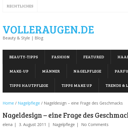
RECHTLICHES
VOLLERAUGEN.DE
Beauty & Style | Blog
BEAUTY-TIPPS
FASHION
FEATURED
HAA
MAKE-UP
MÄNNER
NAGELPFLEGE
PARF
TIPPS HAUTPFLEGE
TIPPS MAKE UP
TRENDS & L
Home
/
Nagelpflege
/
Nageldesign – eine Frage des Geschmacks
Nageldesign – eine Frage des Geschmac
elena
3. August 2011
Nagelpflege
No Comments