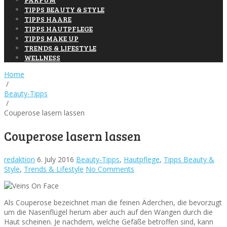
TIPPS BEAUTY & STYLE
TIPPS HAARE
TIPPS HAUTPFLEGE
TIPPS MAKE UP
TRENDS & LIFESTYLE
WELLNESS
Home
/
Beauty-Tipps
/
Couperose lasern lassen
Couperose lasern lassen
redaktion
6. July 2016
Beauty-Tipps
,
Hautpflege
,
Tipps Beauty &
Style
,
Trends & Lifestyle
No Comments
Als Couperose bezeichnet man die feinen Äderchen, die bevorzugt
um die Nasenflügel herum aber auch auf den Wangen durch die
Haut scheinen. Je nachdem, welche Gefäße betroffen sind, kann