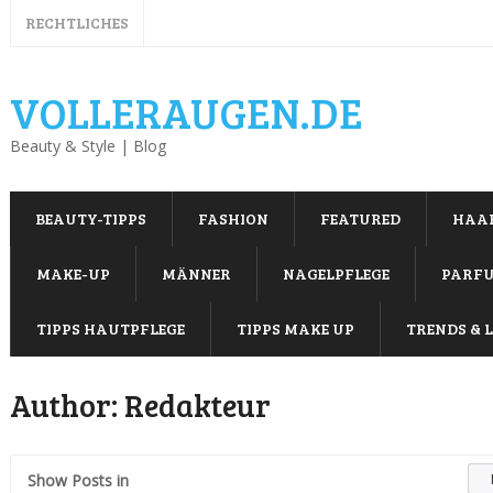
RECHTLICHES
VOLLERAUGEN.DE
Beauty & Style | Blog
BEAUTY-TIPPS
FASHION
FEATURED
HAA
MAKE-UP
MÄNNER
NAGELPFLEGE
PARF
TIPPS HAUTPFLEGE
TIPPS MAKE UP
TRENDS & L
Author:
Redakteur
Show Posts in