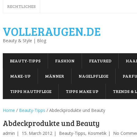
RECHTLICHES
VOLLERAUGEN.DE
Beauty & Style | Blog
BEAUTY-TIPPS
FASHION
FEATURED
HAA
MAKE-UP
MÄNNER
NAGELPFLEGE
PARF
TIPPS HAUTPFLEGE
TIPPS MAKE UP
TRENDS & L
Home
/
Beauty-Tipps
/
Abdeckprodukte und Beauty
Abdeckprodukte und Beauty
admin
15. March 2012
Beauty-Tipps
,
Kosmetik
No Comme