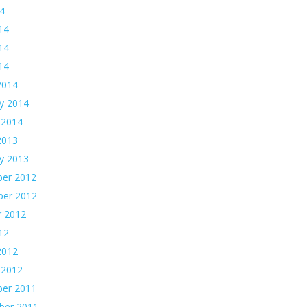
14
14
14
014
2014
y 2014
 2014
2013
y 2013
er 2012
er 2012
r 2012
12
2012
 2012
er 2011
ber 2011