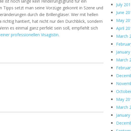
ille ist noch lange kein Hinderungsgrund für ein
July 20
en Tipps setzt man seine Vorzüge gekonnt in Szene und
June 20
Veränderungen durch die Brillengläser. Wer mit hellen
May 20
richtig hantiert, hat nicht nur den Durchblick, sondern
Wenn es einmal ganz perfekt sein soll, empfiehlt sich
April 2
einer professionellen Visagistin
.
March 
Februar
January
March 
Februar
Decemb
Novemb
Octobe
May 20
March 
January
Decemb
Septem