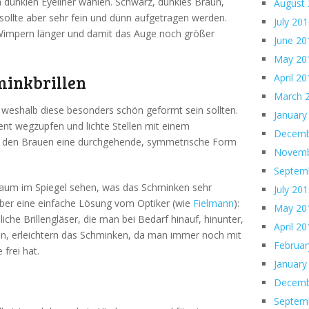
en dunklen Eyeliner wählen. Schwarz, dunkles Braun,
August
h sollte aber sehr fein und dünn aufgetragen werden.
July 20
 Wimpern länger und damit das Auge noch größer
June 20
May 20
inkbrillen
April 2
March 
n, weshalb diese besonders schön geformt sein sollten.
January
t wegzupfen und lichte Stellen mit einem
Decemb
um den Brauen eine durchgehende, symmetrische Form
Novemb
Septem
kaum im Spiegel sehen, was das Schminken sehr
July 20
aber eine einfache Lösung vom Optiker (wie
Fielmann
):
May 20
iche Brillengläser, die man bei Bedarf hinauf, hinunter,
April 2
nn, erleichtern das Schminken, da man immer noch mit
Februar
frei hat.
January
Decemb
Septem