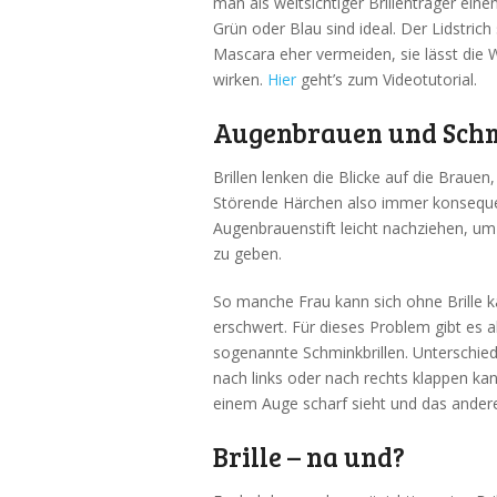
man als weitsichtiger Brillenträger ein
Grün oder Blau sind ideal. Der Lidstric
Mascara eher vermeiden, sie lässt die
wirken.
Hier
geht’s zum Videotutorial.
Augenbrauen und Schm
Brillen lenken die Blicke auf die Braue
Störende Härchen also immer konsequen
Augenbrauenstift leicht nachziehen, 
zu geben.
So manche Frau kann sich ohne Brille 
erschwert. Für dieses Problem gibt es 
sogenannte Schminkbrillen. Unterschiedl
nach links oder nach rechts klappen ka
einem Auge scharf sieht und das andere 
Brille – na und?