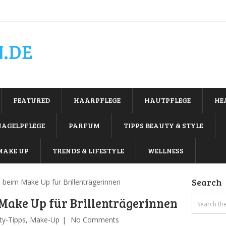
.DE
FEATURED
HAARPFLEGE
HAUTPFLEGE
HE
NAGELPFLEGE
PARFUM
TIPPS BEAUTY & STYLE
MAKE UP
TRENDS & LIFESTYLE
WELLNESS
Search
s beim Make Up für Brillenträgerinnen
 Make Up für Brillenträgerinnen
ty-Tipps
,
Make-Up
No Comments