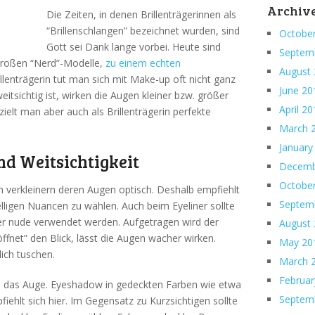
Archiv
Die Zeiten, in denen Brillenträgerinnen als
“Brillenschlangen” bezeichnet wurden, sind
Octobe
Gott sei Dank lange vorbei. Heute sind
Septem
großen “Nerd”-Modelle,
zu einem echten
August
illenträgerin tut man sich mit Make-up oft nicht ganz
June 20
itsichtig ist, wirken die Augen kleiner bzw. größer
April 2
rzielt man aber auch als Brillenträgerin perfekte
March 
January
nd Weitsichtigkeit
Decemb
Octobe
n verkleinern deren Augen optisch. Deshalb empfiehlt
Septem
telligen Nuancen zu wählen. Auch beim Eyeliner sollte
der nude verwendet werden. Aufgetragen wird der
August
ffnet” den Blick, lässt die Augen wacher wirken.
May 20
ich tuschen.
March 
Februar
rn das Auge. Eyeshadow in gedeckten Farben wie etwa
Septem
ehlt sich hier. Im Gegensatz zu Kurzsichtigen sollte