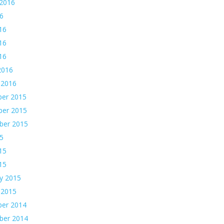
 2016
16
16
16
016
2016
 2016
er 2015
er 2015
ber 2015
15
15
015
y 2015
 2015
er 2014
ber 2014