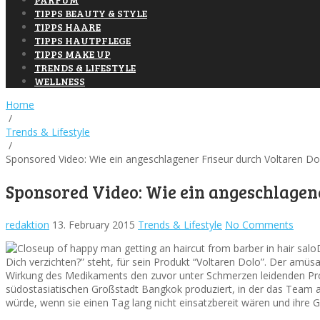
TIPPS BEAUTY & STYLE
TIPPS HAARE
TIPPS HAUTPFLEGE
TIPPS MAKE UP
TRENDS & LIFESTYLE
WELLNESS
Home
/
Trends & Lifestyle
/
Sponsored Video: Wie ein angeschlagener Friseur durch Voltaren Dol
Sponsored Video: Wie ein angeschlagene
redaktion
13. February 2015
Trends & Lifestyle
No Comments
Dich verzichten?” steht, für sein Produkt “Voltaren Dolo”. Der amüs
Wirkung des Medikaments den zuvor unter Schmerzen leidenden Prota
südostasiatischen Großstadt Bangkok produziert, in der das Team a
würde, wenn sie einen Tag lang nicht einsatzbereit wären und ihre