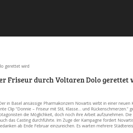
o gerettet wird
r Friseur durch Voltaren Dolo gerettet 
Der in Basel ansässige Pharmakonzern Novartis wirbt in einer neue
ante Clip “Donnie – Friseur mit Stil, Klasse… und Rückenschmerzen.” g
gonisten die Möglichkeit, doch noch ihre Arbeit aufzunehmen. Die Ku
uch das Casting durchführte. Im Zuge der Kampagne fordert Novartis 
 Gedanken ab Ende Februar einzureichen. Es warten mehrere Städtere