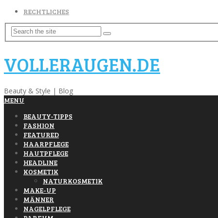
RECHTLICHES
VOLLERAUGEN.DE
Beauty & Style | Blog
MENU
BEAUTY-TIPPS
FASHION
FEATURED
HAARPFLEGE
HAUTPFLEGE
HEADLINE
KOSMETIK
NATURKOSMETIK
MAKE-UP
MÄNNER
NAGELPFLEGE
PARFUM