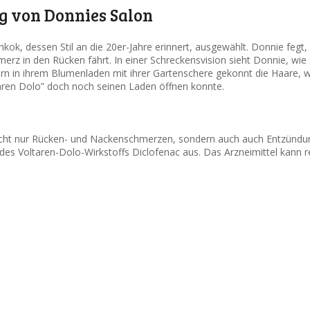
ng von Donnies Salon
kok, dessen Stil an die 20er-Jahre erinnert, ausgewählt. Donnie fegt,
rz in den Rücken fährt. In einer Schreckensvision sieht Donnie, wie
rn in ihrem Blumenladen mit ihrer Gartenschere gekonnt die Haare, wä
oltaren Dolo” doch noch seinen Laden öffnen konnte.
nicht nur Rücken- und Nackenschmerzen, sondern auch auch Entzündun
 des Voltaren-Dolo-Wirkstoffs Diclofenac aus. Das Arzneimittel kann 