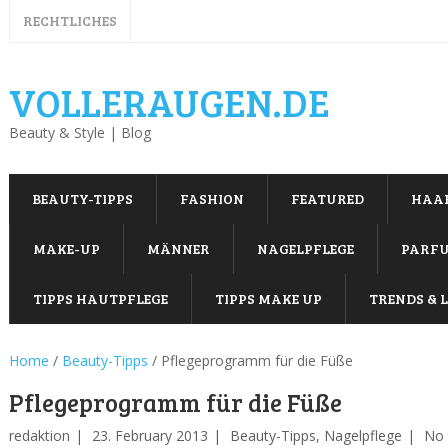
RECHTLICHES
VOLLERAUGEN.DE
Beauty & Style | Blog
BEAUTY-TIPPS
FASHION
FEATURED
HAA
MAKE-UP
MÄNNER
NAGELPFLEGE
PARF
TIPPS HAUTPFLEGE
TIPPS MAKE UP
TRENDS & L
Home
/
Beauty-Tipps
/
Pflegeprogramm für die Füße
Pflegeprogramm für die Füße
redaktion
23. February 2013
Beauty-Tipps
,
Nagelpflege
No