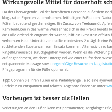
Wirkungsvolle Mittel für dauerhaft sc
Da der überwiegende Teil der betroffenen Personen außerdem noc
klagt, raten Experten zu erholsamen, fetthaltigen Fußbädern. Dadur
Füßen bedeutend geschmeidiger. Ein Zusatz von Teebaumöl, Apfele
Kamillenblüten in das warme Wasser hat sich in der Praxis bereits
die Füße ordentlich eingeweicht wurden, hilft ein Bimsstein effektiv 
verhornten Haut. Unterstützend sollte mindestens 2 x täglich eine 
rückfettenden Substanzen zum Einsatz kommen. Alternativ dazu kann
Ringelblumensalbe zurückgegriffen werden. Wenn es die Witterung z
auf angenehmem, weichem Untergrund wie einer taufrischen Wiese 
entspannende Massage sowie
regelmäßige Besuche im Nagelstudi
Pflegeprogramm für die Füße optimal ab.
Tipp:
Gönnen Sie Ihren Füßen eine Padabhyanga , also eine ayurve
Perfekt zum entspannen und relaxen. Angebote finden Sie unter
www
Vorbeugen ist besser als Heilen
Verletzungen an den Füßen kann mit permanenter, sorgfältiger Pfl