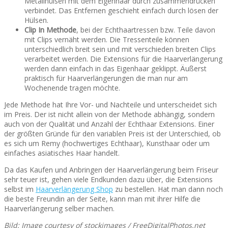
Metallhülsen mit dem Eigenhaar durch zusammendrücken
verbindet. Das Entfernen geschieht einfach durch lösen der
Hülsen.
Clip In Methode
, bei der Echthaartressen bzw. Teile davon
mit Clips vernäht werden. Die Tressenteile können
unterschiedlich breit sein und mit verschieden breiten Clips
verarbeitet werden. Die Extensions für die Haarverlängerung
werden dann einfach in das Eigenhaar geklippt. Äußerst
praktisch für Haarverlängerungen die man nur am
Wochenende tragen möchte.
Jede Methode hat Ihre Vor- und Nachteile und unterscheidet sich
im Preis. Der ist nicht allein von der Methode abhängig, sondern
auch von der Qualität und Anzahl der Echthaar Extensions. Einer
der größten Gründe für den variablen Preis ist der Unterschied, ob
es sich um Remy (hochwertiges Echthaar), Kunsthaar oder um
einfaches asiatisches Haar handelt.
Da das Kaufen und Anbringen der Haarverlängerung beim Friseur
sehr teuer ist, gehen viele Endkunden dazu über, die Extensions
selbst im
Haarverlängerung Shop
zu bestellen. Hat man dann noch
die beste Freundin an der Seite, kann man mit ihrer Hilfe die
Haarverlängerung selber machen.
Bild: Image courtesy of stockimages / FreeDigitalPhotos.net