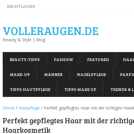
RECHTLICHES
VOLLERAUGEN.DE
Beauty & Style | Blog
BEAUTY-TIPPS
FASHION
FEATURED
HAA
MAKE-UP
MÄNNER
NAGELPFLEGE
PARF
TIPPS HAUTPFLEGE
TIPPS MAKE UP
TRENDS & L
Home
/
Haarpflege
/
Perfekt gepflegtes Haar mit der richtigen Haa
Perfekt gepflegtes Haar mit der richtig
Haarkosmetik