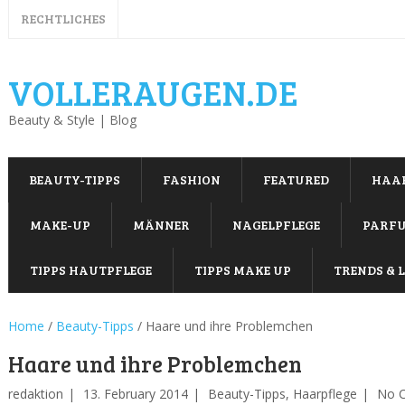
RECHTLICHES
VOLLERAUGEN.DE
Beauty & Style | Blog
BEAUTY-TIPPS
FASHION
FEATURED
HAA
MAKE-UP
MÄNNER
NAGELPFLEGE
PARF
TIPPS HAUTPFLEGE
TIPPS MAKE UP
TRENDS & L
Home
/
Beauty-Tipps
/
Haare und ihre Problemchen
Haare und ihre Problemchen
redaktion
13. February 2014
Beauty-Tipps
,
Haarpflege
No 